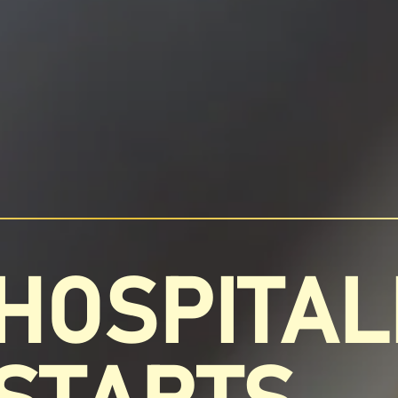
HOSPITAL