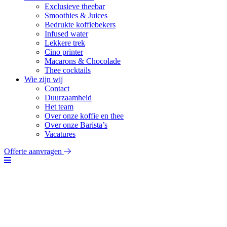
Exclusieve theebar
Smoothies & Juices
Bedrukte koffiebekers
Infused water
Lekkere trek
Cino printer
Macarons & Chocolade
Thee cocktails
Wie zijn wij
Contact
Duurzaamheid
Het team
Over onze koffie en thee
Over onze Barista’s
Vacatures
Offerte aanvragen
Cino printer
Al onze barista’s beheersen Latte Art (het maken van mooie
figuurtjes in het melkschuim) op zeer hoog niveau.
Er kan echter nog veel meer als je daarnaast onze Cinoprinter