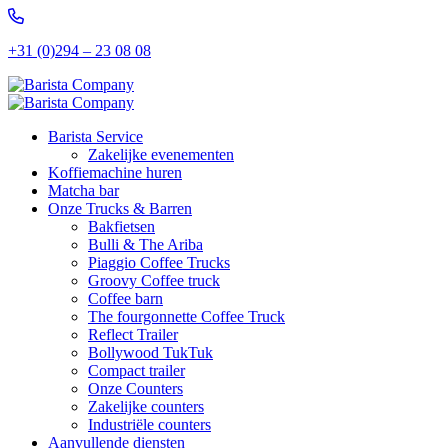
+31 (0)294 – 23 08 08
Barista Service
Zakelijke evenementen
Koffiemachine huren
Matcha bar
Onze Trucks & Barren
Bakfietsen
Bulli & The Ariba
Piaggio Coffee Trucks
Groovy Coffee truck
Coffee barn
The fourgonnette Coffee Truck
Reflect Trailer
Bollywood TukTuk
Compact trailer
Onze Counters
Zakelijke counters
Industriële counters
Aanvullende diensten