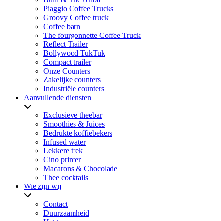
Piaggio Coffee Trucks
Groovy Coffee truck
Coffee barn
The fourgonnette Coffee Truck
Reflect Trailer
Bollywood TukTuk
Compact trailer
Onze Counters
Zakelijke counters
Industriële counters
Aanvullende diensten
Exclusieve theebar
Smoothies & Juices
Bedrukte koffiebekers
Infused water
Lekkere trek
Cino printer
Macarons & Chocolade
Thee cocktails
Wie zijn wij
Contact
Duurzaamheid