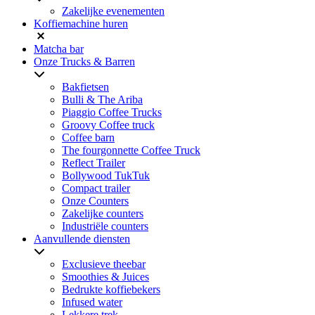
Zakelijke evenementen
Koffiemachine huren
Matcha bar
Onze Trucks & Barren
Bakfietsen
Bulli & The Ariba
Piaggio Coffee Trucks
Groovy Coffee truck
Coffee barn
The fourgonnette Coffee Truck
Reflect Trailer
Bollywood TukTuk
Compact trailer
Onze Counters
Zakelijke counters
Industriële counters
Aanvullende diensten
Exclusieve theebar
Smoothies & Juices
Bedrukte koffiebekers
Infused water
Lekkere trek