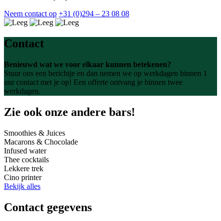
Neem contact op
+31 (0)294 – 23 08 08
Contact
Benieuwd wat we voor elkaar kunnen betekenen?
Stuur ons een berichtje en dan nemen we op werkdagen binnen 1
uur contact met je op! Een offerte ontvang je binnen twee
werkdagen.
Zie ook onze andere bars!
Smoothies & Juices
Macarons & Chocolade
Infused water
Thee cocktails
Lekkere trek
Cino printer
Bekijk alles
Contact gegevens