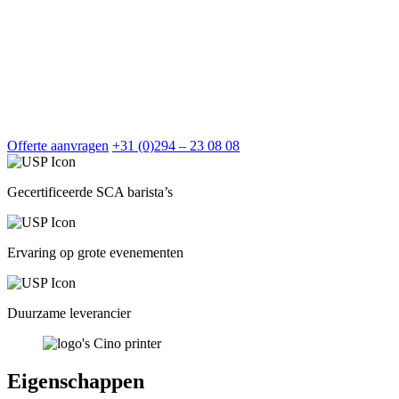
inhuurt!
Hiermee printen wij haarscherpe logo’s, teksten en foto’s op de
cappuccino en cafe latte. Zo bieden we gasten een echt unieke kop
koffie. Een kop koffie die gasten bovendien graag delen op sociale
media.
Offerte aanvragen
+31 (0)294 – 23 08 08
Gecertificeerde SCA barista’s
Ervaring op grote evenementen
Duurzame leverancier
Eigenschappen