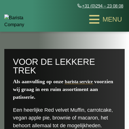
+31 (0)294 – 23 08 08
Zakelijke evenementen
Zakelijke evenementen
VOOR DE LEKKERE
TREK
Bakfietsen
Bakfietsen
Als aanvulling op onze
voorzien
barista service
wij graag in een ruim assortiment aan
Bulli & The Ariba
Bulli & The Ariba
Exclusieve theebar
Exclusieve theebar
patisserie.
Piaggio Coffee Trucks
Piaggio Coffee Trucks
Smoothies & Juices
Smoothies & Juices
Contact
Contact
Groovy Coffee truck
Groovy Coffee truck
Een heerlijke Red velvet Muffin, carrotcake,
Bedrukte koffiebekers
Bedrukte koffiebekers
Duurzaamheid
Duurzaamheid
Coffee barn
Coffee barn
vegan apple pie, brownie of macaron, het
Infused water
Infused water
Het team
Het team
behoort allemaal tot de mogelijkheden.
The fourgonnette Coffee Truck
The fourgonnette Coffee Truck
OFFERTE AANVRAGEN
OFFERTE AANVRAGEN