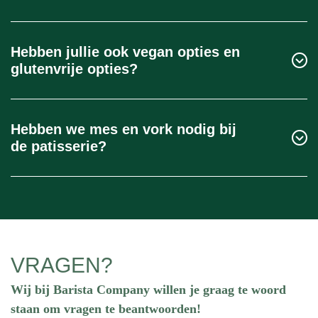
Absoluut. We stemmen de hoeveelheid gewoon af
op de aanwezige gasten, hoe groot of hoe klein het
Hebben jullie ook vegan opties en
evenement ook is.
glutenvrije opties?
Ja, dat hebben wij zeker. Graag kijken wij per
evenement wat het gewenste assortiment wordt,
Hebben we mes en vork nodig bij
samen met jou.
de patisserie?
In principe niet. Het uitgangspunt is dat alle soorten
in het assortiment uit de hand te eten zijn, we zo
handig op een evenement.
VRAGEN?
Wij bij Barista Company willen je graag te woord
staan om vragen te beantwoorden!