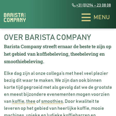
+31 (0)294 – 23 08 08
OVER BARISTA COMPANY
Zakelijke evenementen
Zakelijke evenementen
Barista Company streeft ernaar de beste te zijn op
het gebied van koffiebeleving, theebeleving en
smoothiebeleving.
Bakfietsen
Bakfietsen
Elke dag zijn al onze collega’s met heel veel plezier
bezig dit waar te maken. We zijn dan ook binnen
Bulli & The Ariba
Bulli & The Ariba
Exclusieve theebar
Exclusieve theebar
korte tijd gegroeid met als gevolg dat we de grootste
Piaggio Coffee Trucks
Piaggio Coffee Trucks
Smoothies & Juices
Smoothies & Juices
en meest bijzondere evenementen mogen voorzien
Contact
Contact
Groovy Coffee truck
Groovy Coffee truck
Bedrukte koffiebekers
Bedrukte koffiebekers
van
koffie
,
thee
of
smoothies
. Door kwaliteit te
NL
NL
EN
EN
Duurzaamheid
Duurzaamheid
Coffee barn
Coffee barn
leveren op het gebied van heerlijke koffie, mooie
Infused water
Infused water
Het team
Het team
machines, unieke en ludieke koffiebarren en
The fourgonnette Coffee Truck
The fourgonnette Coffee Truck