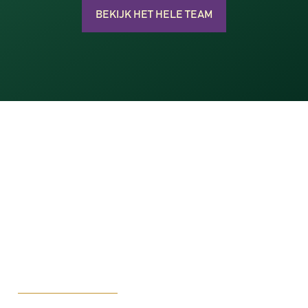
BEKIJK HET HELE TEAM
CONTACT
Benieuwd wat we voor elkaar kunnen
betekenen?
Stuur ons een berichtje en dan nemen we op
werkdagen binnen 1 uur contact met je op!
Neem gerust contact met ons op en onder het genot
van een goede kop koffie adviseren wij jullie graag.
T
+31(0)294-230808
info@baristacompany.com