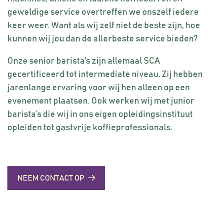
Lekkere trek
Lekkere trek
OFFERTE AANVRAGEN
OFFERTE AANVRAGEN
Over onze koffie en thee
Over onze koffie en thee
geweldige service overtreffen we onszelf iedere
Reflect Trailer
Reflect Trailer
Cino printer
Cino printer
Over onze Barista’s
Over onze Barista’s
keer weer. Want als wij zelf niet de beste zijn, hoe
Bollywood TukTuk
Bollywood TukTuk
Macarons & Chocolade
Macarons & Chocolade
kunnen wij jou dan de allerbeste service bieden?
Vacatures
Vacatures
Compact trailer
Compact trailer
Thee cocktails
Thee cocktails
Onze senior barista’s zijn allemaal
SCA
Onze Counters
Onze Counters
gecertificeerd
tot intermediate niveau. Zij hebben
Zakelijke counters
Zakelijke counters
jarenlange ervaring voor wij hen alleen op een
Industriële counters
Industriële counters
evenement plaatsen. Ook werken wij met junior
barista’s die wij in ons eigen opleidingsinstituut
opleiden tot gastvrije koffieprofessionals.
NEEM CONTACT OP