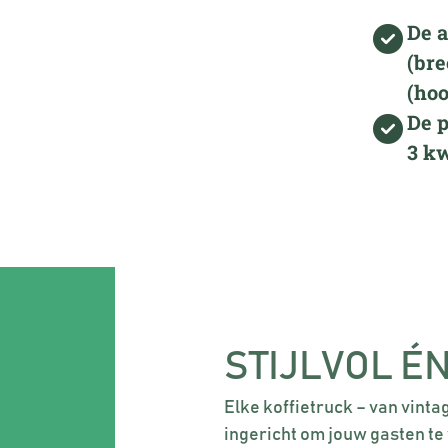
De a
(bre
(hoo
De p
3 kw
STIJLVOL É
Elke koffietruck – van vinta
ingericht om jouw gasten te