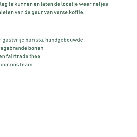
lag te kunnen en laten de locatie weer netjes
enieten van de geur van verse koffie.
r gastvrije barista, handgebouwde
rsgebrande bonen.
 en
fairtrade thee
door ons team