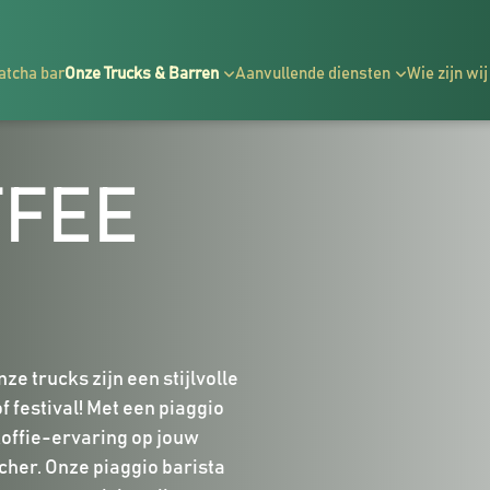
atcha bar
Onze Trucks & Barren
Aanvullende diensten
Wie zijn wij
FFEE
e trucks zijn een stijlvolle
f festival! Met een piaggio
koffie-ervaring op jouw
her. Onze piaggio barista