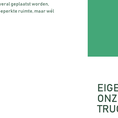
veral geplaatst worden,
 beperkte ruimte, maar wél
EIG
ONZ
TRU