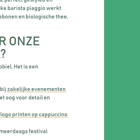
, perfect gestyled en
ke barista piaggio werkt
ebonen en biologische thee,
R ONZE
?
biel. Het is een
bij
zakelijke evenementen
t oog voor detail en
,
logo printen op cappuccino
t meerdaags festival