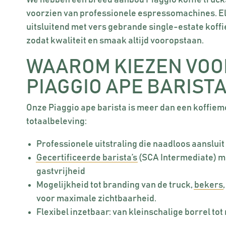
We hebben een breed aanbod Piaggio koffie trucks
voorzien van professionele espressomachines. El
uitsluitend met vers gebrande single-estate koffi
zodat kwaliteit en smaak altijd vooropstaan.
WAAROM KIEZEN VOO
PIAGGIO APE BARISTA
Onze Piaggio ape barista is meer dan een koffiemo
totaalbeleving:
Professionele uitstraling die naadloos aansluit 
Gecertificeerde barista’s
(SCA Intermediate) me
gastvrijheid
Mogelijkheid tot branding van de truck,
bekers
voor maximale zichtbaarheid.
Flexibel inzetbaar: van kleinschalige borrel to