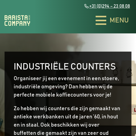
+31 (0)294 – 23 08 08
Zakelijke evenementen
Zakelijke evenementen
INDUSTRIËLE COUNTERS
Organiseer jij een evenement in een stoere,
Bakfietsen
Bakfietsen
industriële omgeving? Dan hebben wij de
perfecte mobiele koffiecounters voor je!
Bulli & The Ariba
Bulli & The Ariba
Exclusieve theebar
Exclusieve theebar
Piaggio Coffee Trucks
Piaggio Coffee Trucks
Smoothies & Juices
Smoothies & Juices
Zo hebben wij counters die zijn gemaakt van
Contact
Contact
Groovy Coffee truck
Groovy Coffee truck
antieke werkbanken uit de jaren ’60, in hout
Bedrukte koffiebekers
Bedrukte koffiebekers
NL
NL
EN
EN
Duurzaamheid
Duurzaamheid
en in staal. Ook beschikken wij over
Coffee barn
Coffee barn
Infused water
Infused water
Het team
Het team
buffetten die gemaakt zijn van zeer oud
The fourgonnette Coffee Truck
The fourgonnette Coffee Truck