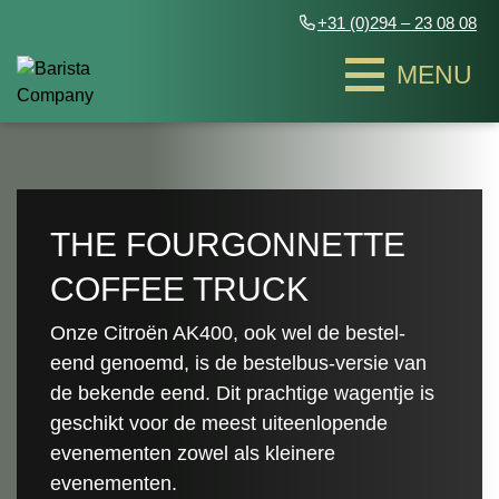
+31 (0)294 – 23 08 08
Zakelijke evenementen
Zakelijke evenementen
THE FOURGONNETTE
COFFEE TRUCK
Bakfietsen
Bakfietsen
Onze Citroën AK400, ook wel de bestel-
Bulli & The Ariba
Bulli & The Ariba
Exclusieve theebar
Exclusieve theebar
eend genoemd, is de bestelbus-versie van
Piaggio Coffee Trucks
Piaggio Coffee Trucks
de bekende eend. Dit prachtige wagentje is
Smoothies & Juices
Smoothies & Juices
Contact
Contact
Groovy Coffee truck
Groovy Coffee truck
geschikt voor de meest uiteenlopende
Bedrukte koffiebekers
Bedrukte koffiebekers
Duurzaamheid
Duurzaamheid
evenementen zowel als kleinere
Coffee barn
Coffee barn
Infused water
Infused water
Het team
Het team
evenementen.
The fourgonnette Coffee Truck
The fourgonnette Coffee Truck
OFFERTE AANVRAGEN
OFFERTE AANVRAGEN