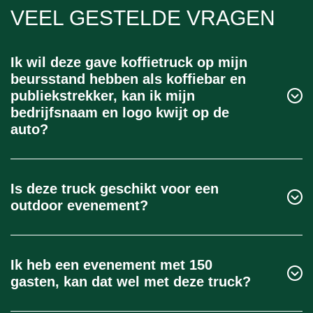
VEEL GESTELDE VRAGEN
Ik wil deze gave koffietruck op mijn
beursstand hebben als koffiebar en
publiekstrekker, kan ik mijn
bedrijfsnaam en logo kwijt op de
auto?
Wij kunnen zorgen voor een compleet
gepersonaliseerd dakbord en magneetplaten op de
Is deze truck geschikt voor een
deuren van de wagen. Vraag onze adviseurs om
outdoor evenement?
meer informatie en voorbeelden van eerdere events.
Eigenlijk alleen bij mooi weer. Er is geen
bescherming tegen regen. Natuurlijk kan de wagen
Ik heb een evenement met 150
onder een tent komen staan.
gasten, kan dat wel met deze truck?