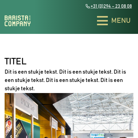
+31 (0)294 – 23 08 08
Zakelijke evenementen
Zakelijke evenementen
TITEL
Dit is een stukje tekst. Dit is een stukje tekst. Dit is
een stukje tekst. Dit is een stukje tekst. Dit is een
Bakfietsen
Bakfietsen
stukje tekst.
Bulli & The Ariba
Bulli & The Ariba
Exclusieve theebar
Exclusieve theebar
Piaggio Coffee Trucks
Piaggio Coffee Trucks
Smoothies & Juices
Smoothies & Juices
Contact
Contact
Groovy Coffee truck
Groovy Coffee truck
Bedrukte koffiebekers
Bedrukte koffiebekers
NL
NL
EN
EN
Duurzaamheid
Duurzaamheid
Coffee barn
Coffee barn
Infused water
Infused water
Het team
Het team
The fourgonnette Coffee Truck
The fourgonnette Coffee Truck