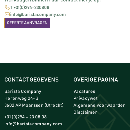
werkdagen binnen 1 uur contact met je op!
T +31(0)294-230808
info@baristacompany.com
OFFERTE AANVRAGEN
CONTACT GEGEVENS
OVERIGE PAGINA
Barista Company
Vacatures
Herenweg 24-B
Privacywet
3602 AP Maarssen (Utrecht)
Algemene voorwaarden
Disclaimer
+31 (0)294 – 23 08 08
info@baristacompany.com