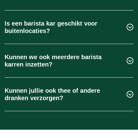
Vraag gerust een
offerte aan
.
Gemiddeld zet één barista zo’n 80 tot 150 kopjes
per uur, afhankelijk van het type koffie en de drukte.
Is een barista kar geschikt voor
buitenlocaties?
Ja, onze barista karren zijn ook geschikt voor
buiten. We zorgen voor afstemming op
Kunnen we ook meerdere barista
stroomvoorziening en ondergrond.
karren inzetten?
Zeker. We hebben meer dan 35 mobiele units
beschikbaar. Groot event? Geen probleem
Kunnen jullie ook thee of andere
dranken verzorgen?
Ja, bekijk onze
matchabar
en
exclusieve theebar
als
aanvulling op je koffie-aanbod. Overigens zit thee in
zes variaties, inclusief verse munt, standaard in ons
programma.