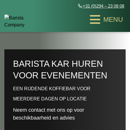
+31 (0)294 – 23 08 08
Zakelijke evenementen
Zakelijke evenementen
BARISTA KAR HUREN
VOOR EVENEMENTEN
Bakfietsen
Bakfietsen
EEN RIJDENDE KOFFIEBAR VOOR
Bulli & The Ariba
Bulli & The Ariba
Exclusieve theebar
Exclusieve theebar
MEERDERE DAGEN OP LOCATIE
Piaggio Coffee Trucks
Piaggio Coffee Trucks
Smoothies & Juices
Smoothies & Juices
Contact
Contact
Groovy Coffee truck
Groovy Coffee truck
Neem contact met ons op voor
Bedrukte koffiebekers
Bedrukte koffiebekers
Duurzaamheid
Duurzaamheid
beschikbaarheid en advies
Coffee barn
Coffee barn
Infused water
Infused water
Het team
Het team
The fourgonnette Coffee Truck
The fourgonnette Coffee Truck
OFFERTE AANVRAGEN
OFFERTE AANVRAGEN