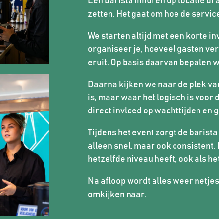
Een barista inhuren op locatie dr
zetten. Het gaat om hoe de servic
We starten altijd met een korte in
organiseer je, hoeveel gasten verw
eruit. Op basis daarvan bepalen we
Daarna kijken we naar de plek van
is, maar waar het logisch is voor d
direct invloed op wachttijden en 
Tijdens het event zorgt de barista
alleen snel, maar ook consistent. 
hetzelfde niveau heeft, ook als he
Na afloop wordt alles weer netjes
omkijken naar.