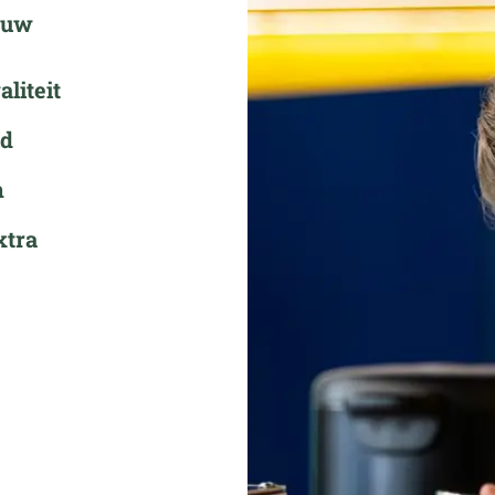
ouw
liteit
ld
n
xtra