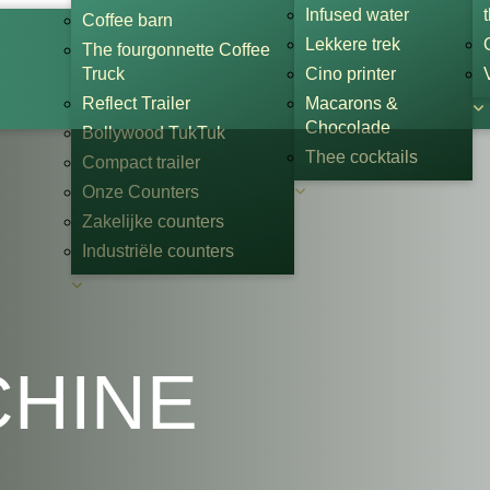
Infused water
Coffee barn
Lekkere trek
The fourgonnette Coffee
Truck
Cino printer
Reflect Trailer
Macarons &
Chocolade
Bollywood TukTuk
Thee cocktails
Compact trailer
Onze Counters
Zakelijke counters
Industriële counters
CHINE