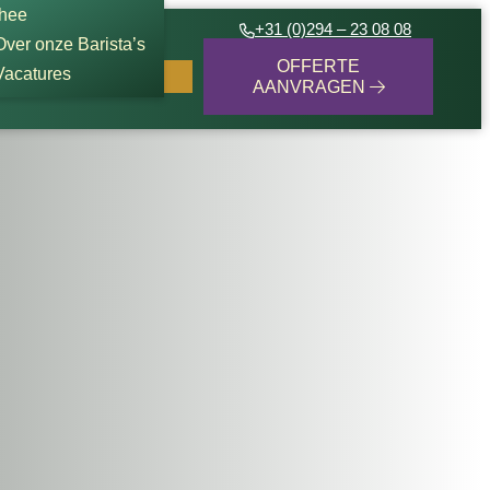
thee
+31 (0)294 – 23 08 08
Over onze Barista’s
OFFERTE
Vacatures
AANVRAGEN