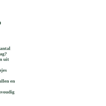
P
aantal
dag?
n uit
pjes
ullen en
nvoudig