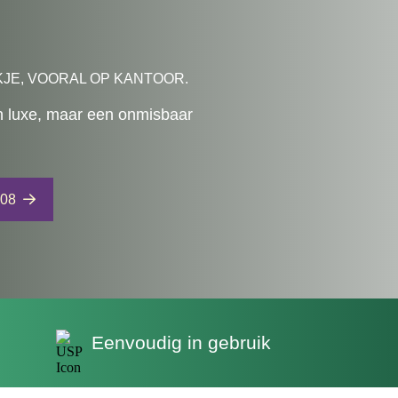
KJE, VOORAL OP KANTOOR.
n luxe, maar een onmisbaar
 08
Eenvoudig in gebruik